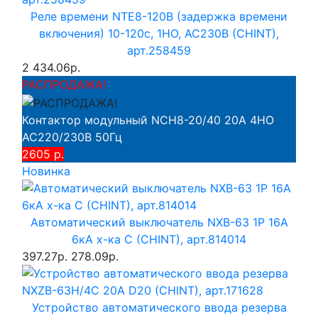
Реле времени NTE8-120B (задержка времени
включения) 10-120с, 1НО, AC230B (CHINT),
арт.258459
2 434.06р.
РАСПРОДАЖА!
Контактор модульный NCH8-20/40 20A 4НО
AC220/230В 50Гц
2605 р.
Новинка
Автоматический выключатель NXB-63 1P 16A
6кА х-ка C (CHINT), арт.814014
397.27р.
278.09р.
Устройство автоматического ввода резерва