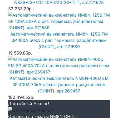
NXZB-63H/4C 20A D20 (CHINT), арт.171628
32 283.29р.
Автоматический выключатель NM8N-125S TM
3P 100А 50кА с рег. термомаг. расцепителем
(CHINT), арт.271589
19 559.85р.
Автоматический выключатель NM8N-400Q EM
3P 400А 70кА с электронным расцепителем
(CHINT), арт.269457
182 494.52р.
Достойный Аналог!
Силовые автоматы NM8N CHINT