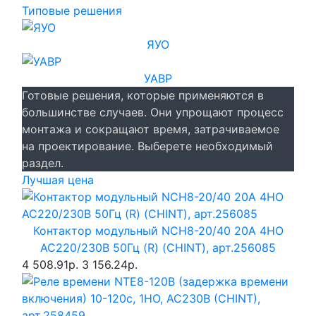
Типовые решения
ЯУО
УАВР
Готовые решения, которые применяются в
большинстве случаев. Они упрощают процесс
монтажа и сокращают время, затрачиваемое
на проектирование. Выберете необходимый
раздел.
Лучшая цена
Контактор модульный NCH8-20/40 20A 4НО
AC220/230В 50Гц (R) (CHINT), арт.256085
4 508.91р.
3 156.24р.