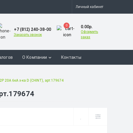
Личный кабинет
0
0.00р.
+7 (812) 240-38-00
Оформить
Заказать звонок
заказ
алогов
О Компании
Контакты
P 20A 6кА х-ка D (CHINT), арт.179674
рт.179674