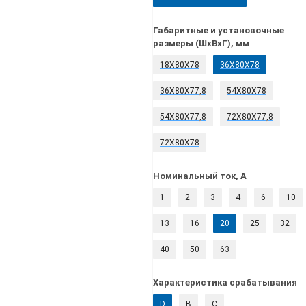
Габаритные и установочные
размеры (ШхВхГ), мм
18Х80Х78
36Х80Х78
36Х80Х77,8
54Х80Х78
54Х80Х77,8
72Х80Х77,8
72Х80Х78
Номинальный ток, А
1
2
3
4
6
10
13
16
20
25
32
40
50
63
Характеристика срабатывания
D
B
C