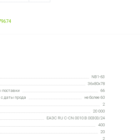
79674
NB1-63
36х80х78
ы поставки
66
 с даты прода
не более 60
2
20 000
ЕАЭС RU С-CN.0010.В.00303/24
400
20
2