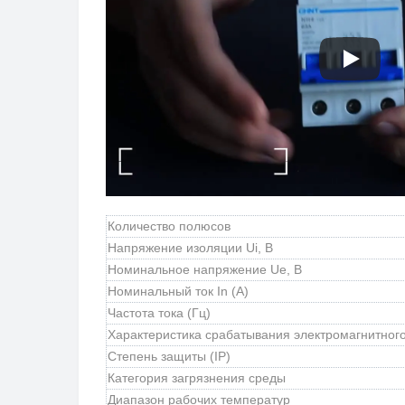
Количество полюсов
Напряжение изоляции Ui, B
Номинальное напряжение Ue, B
Номинальный ток In (А)
Частота тока (Гц)
Характеристика срабатывания электромагнитног
Степень защиты (IP)
Категория загрязнения среды
Диапазон рабочих температур