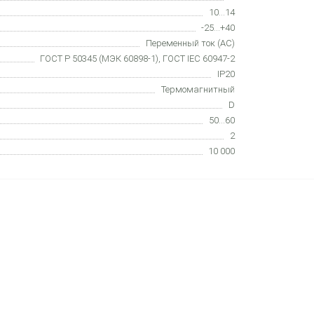
10...14
-25...+40
Переменный ток (AC)
ГОСТ Р 50345 (МЭК 60898-1), ГОСТ IEC 60947-2
IP20
Термомагнитный
D
50...60
2
10 000