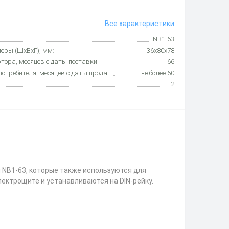
Все характеристики
NB1-63
еры (ШхВхГ), мм:
36х80х78
тора, месяцев с даты поставки:
66
потребителя, месяцев с даты прода:
не более 60
:
2
 NB1-63, которые также используются для
лектрощите и устанавливаются на DIN-рейку.