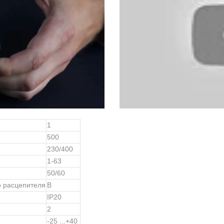
1
500
230/400
1-63
50/60
о расцепителя
B
IP20
2
-25 ...+40