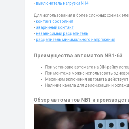
-
выключатель нагрузки NH4
Для использования в более сложных схемах эл
-
контакт состояния
-
аварийный контакт
-
независимый расцепитель
-
расцепитель минимального напряжения
Преимущества автоматов NB1-63
При установке автомата на DIN-рейку исп
При монтаже можно использовать одновре
Механизм включения автомата действует 
Наличие канала для деионизации и охлажд
Обзор автоматов NB1 и производст