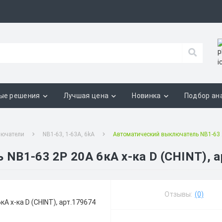
ые решения
Лучшая цена
Новинка
Подбор ан
лючатели
NB1-63, 1-63А, 6kA
Автоматический выключатель NB1-63 2
NB1-63 2P 20A 6кА х-ка D (CHINT), а
Отзывы:
(0)