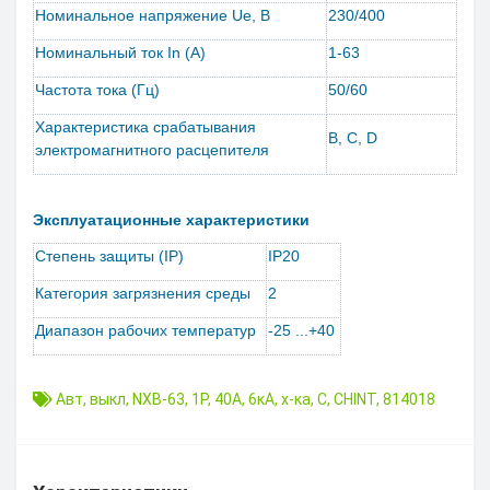
Номинальное напряжение Ue, B
230/400
Номинальный ток In (А)
1-63
Частота тока (Гц)
50/60
Характеристика срабатывания
B, C, D
электромагнитного расцепителя
Эксплуатационные характеристики
Степень защиты (IP)
IP20
Категория загрязнения среды
2
Диапазон рабочих температур
-25 ...+40
Авт
,
выкл
,
NXB-63
,
1P
,
40A
,
6кА
,
х-ка
,
C
,
CHINT
,
814018