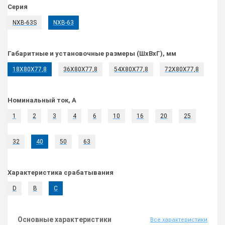
Серия
NXB-63S
NXB-63
Габаритные и установочные размеры (ШхВхГ), мм
18Х80Х77,8
36Х80Х77,8
54Х80Х77,8
72Х80Х77,8
Номинальный ток, А
1
2
3
4
6
10
16
20
25
32
40
50
63
Характеристика срабатывания
D
B
C
Основные характеристики
Все характеристики