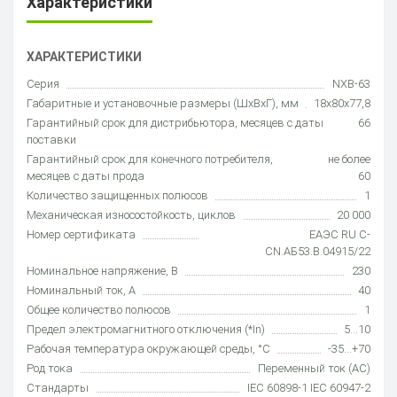
Характеристики
ХАРАКТЕРИСТИКИ
Серия
NXB-63
Габаритные и установочные размеры (ШхВхГ), мм
18х80х77,8
Гарантийный срок для дистрибьютора, месяцев с даты
66
поставки
Гарантийный срок для конечного потребителя,
не более
месяцев с даты прода
60
Количество защищенных полюсов
1
Механическая износостойкость, циклов
20 000
Номер сертификата
ЕАЭС RU С-
CN.АБ53.В.04915/22
Номинальное напряжение, В
230
Номинальный ток, А
40
Общее количество полюсов
1
Предел электромагнитного отключения (*In)
5...10
Рабочая температура окружающей среды, °C
-35…+70
Род тока
Переменный ток (AC)
Стандарты
IEC 60898-1 IEC 60947-2