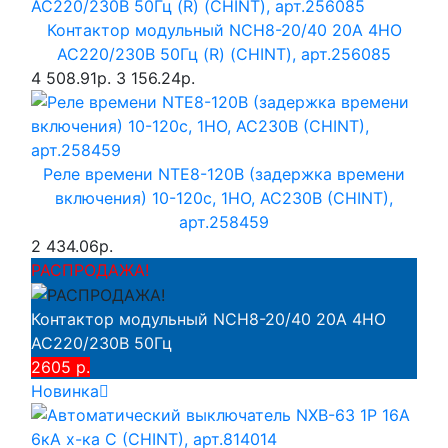
Контактор модульный NCH8-20/40 20A 4НО
AC220/230В 50Гц (R) (CHINT), арт.256085
4 508.91р.
3 156.24р.
Реле времени NTE8-120B (задержка времени
включения) 10-120с, 1НО, AC230B (CHINT),
арт.258459
2 434.06р.
РАСПРОДАЖА!
Контактор модульный NCH8-20/40 20A 4НО
AC220/230В 50Гц
2605 р.
Новинка