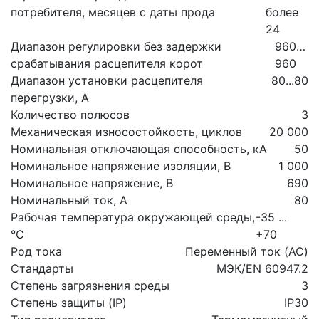
потребителя, месяцев с даты прода
более
24
Диапазон регулировки без задержки
960…
срабатывания расцепителя корот
960
Диапазон установки расцепителя
80...80
перегрузки, А
Количество полюсов
3
Механическая износостойкость, циклов
20 000
Номинальная отключающая способность, кА
50
Номинальное напряжение изоляции, В
1 000
Номинальное напряжение, В
690
Номинальный ток, А
80
Рабочая температура окружающей среды,
-35 ...
°C
+70
Род тока
Переменный ток (AC)
Стандарты
МЭК/EN 60947.2
Степень загрязнения среды
3
Степень защиты (IP)
IP30