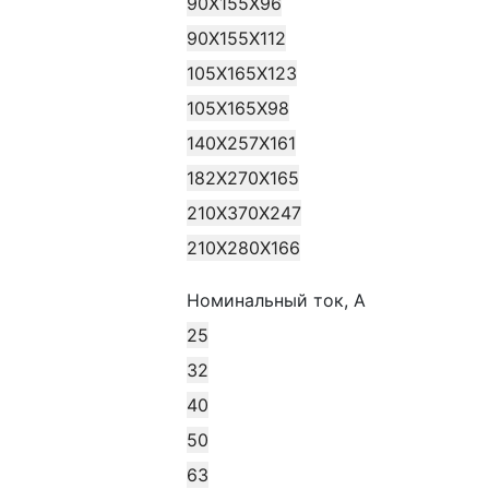
90X155X96
90X155X112
105X165X123
105X165X98
140X257X161
182X270X165
210X370X247
210X280X166
Номинальный ток, А
25
32
40
50
63