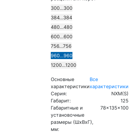
300…300
384…384
480…480
600…600
756…756
960…960
1200…1200
Основные
Все
характеристики
характеристики
Серия:
NXM(S)
Габарит:
125
Габаритные и
78x135x100
установочные
размеры (ШхВхГ),
мм: