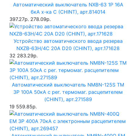
Автоматический выключатель NXB-63 1P 16A
6кА х-ка C (CHINT), арт.814014
397.27р.
278.09р.
Устройство автоматического ввода резерва
NXZB-63H/4C 20A D20 (CHINT), арт.171628
32 283.29р.
Автоматический выключатель NM8N-125S TM
3P 100А 50кА с рег. термомаг. расцепителем
(CHINT), арт.271589
19 559.85р.
Автоматический выключатель NM8N-400Q EM