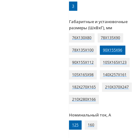
3
Габаритные и установочные
размеры (ШхВхГ), мм
76X130X80
78X135X90
78X135X100
90X155X96
90X155X112
105X165X123
105X165X98
140X257X161
182X270X165
210X370X247
210X280X166
Номинальный ток, А
125
160