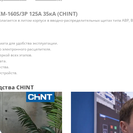
160S/3Р 125A 35кА (CHINT)
лагается в литом корпусе в вводно-распределительных щитах типа АВР, В
ата для удобства эксплуатации.
 электронного расцепителя.
ркой всех этапов.
ата.
ства.
стройств.
дства CHINT