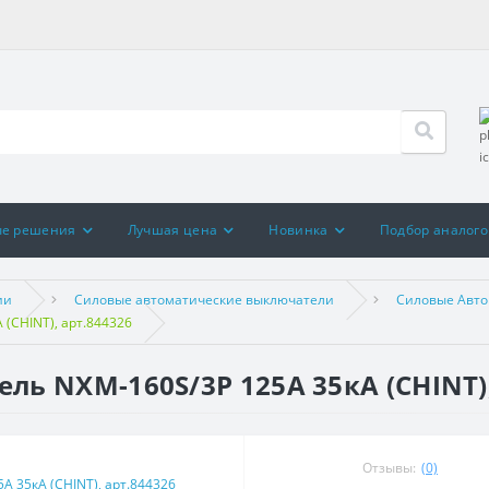
ые решения
Лучшая цена
Новинка
Подбор аналого
ии
Силовые автоматические выключатели
Силовые Авто
(CHINT), арт.844326
ь NXM-160S/3Р 125A 35кА (CHINT),
Отзывы:
(0)