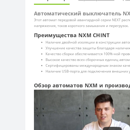
Автоматический выключатель NXM-
Этот автомат передовой авангардной серии NEXT распо
напряжения, токов короткого замыкания и перегрузок.
Преимущества NXM CHINT
Наличие двойной изоляции в конструкции автом
Улучшение качества защиты благодаря наличию
Качество сборки обеспечивается 100%-ной прове
Высокое качество всех сборочных единиц автом
Сертифицированы международным знаком каче
Наличие USB-порта для подключения внешних у
Обзор автоматов NXM и произво