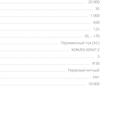
20 000
35
1 000
690
125
-35 ... +70
Переменный ток (AC)
МЭК/EN 60947.2
3
IP30
Термомагнитный
Нет
10 000