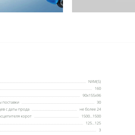
NXM(S)
160
90x155x96
ы поставки
30
ев с даты прода
не более 24
асцепителя корот
1500…1500
125...125
3