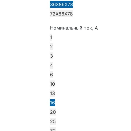
36Х86Х78
72Х86Х78
Номинальный ток, А
1
2
3
4
6
10
13
16
20
25
32