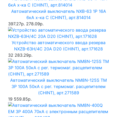
Автоматический выключатель NXB-63 1P 16A
6кА х-ка C (CHINT), арт.814014
397.27р.
278.09р.
Устройство автоматического ввода резерва
NXZB-63H/4C 20A D20 (CHINT), арт.171628
32 283.29р.
Автоматический выключатель NM8N-125S TM
3P 100А 50кА с рег. термомаг. расцепителем
(CHINT), арт.271589
19 559.85р.