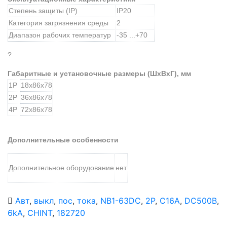
Степень защиты (IP)
IP20
Категория загрязнения среды
2
Диапазон рабочих температур
-35 ...+70
?
Габаритные и установочные размеры (ШхВхГ), мм
1P
18х86х78
2P
36х86х78
4P
72х86х78
Дополнительные особенности
Дополнительное оборудование
нет
Авт
,
выкл
,
пос
,
тока
,
NB1-63DC
,
2P
,
C16A
,
DC500В
,
6kA
,
CHINT
,
182720