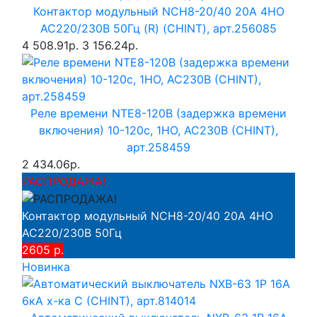
Контактор модульный NCH8-20/40 20A 4НО
AC220/230В 50Гц (R) (CHINT), арт.256085
4 508.91р.
3 156.24р.
Реле времени NTE8-120B (задержка времени
включения) 10-120с, 1НО, AC230B (CHINT),
арт.258459
2 434.06р.
РАСПРОДАЖА!
Контактор модульный NCH8-20/40 20A 4НО
AC220/230В 50Гц
2605 р.
Новинка