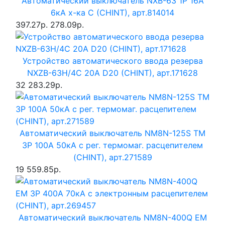
Автоматический выключатель NXB-63 1P 16A
6кА х-ка C (CHINT), арт.814014
397.27р.
278.09р.
Устройство автоматического ввода резерва
NXZB-63H/4C 20A D20 (CHINT), арт.171628
32 283.29р.
Автоматический выключатель NM8N-125S TM
3P 100А 50кА с рег. термомаг. расцепителем
(CHINT), арт.271589
19 559.85р.
Автоматический выключатель NM8N-400Q EM