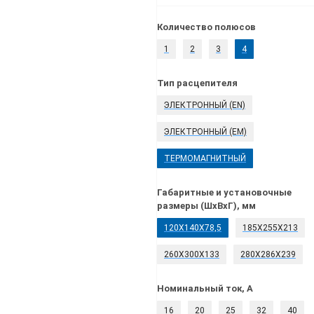
Количество полюсов
1
2
3
4
Тип расцепителя
ЭЛЕКТРОННЫЙ (EN)
ЭЛЕКТРОННЫЙ (EM)
ТЕРМОМАГНИТНЫЙ
Габаритные и установочные
размеры (ШхВхГ), мм
120X140X78,5
185X255X213
260X300X133
280X286X239
Номинальный ток, А
16
20
25
32
40