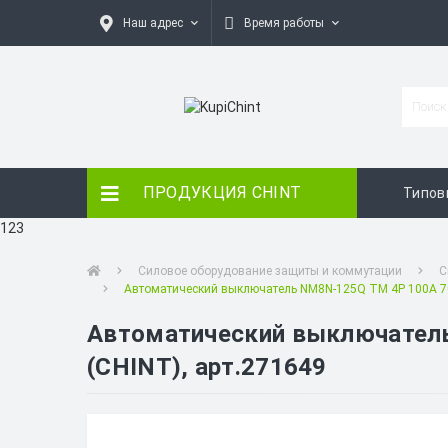
Наш адрес
Время работы
ПРОДУКЦИЯ CHINT
Типов
123
Силовое оборудование защиты и коммутации
С
Автоматический выключатель NM8N-125Q TM 4P 100А 70кА
Автоматический выключатель 
(CHINT), арт.271649