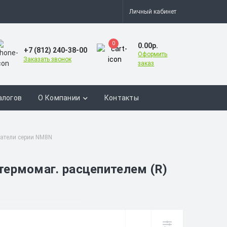
Личный кабинет
0
0.00р.
+7 (812) 240-38-00
Оформить
Заказать звонок
заказ
алогов
О Компании
Контакты
атели серии NM8N
ермомаг. расцепителем (R)