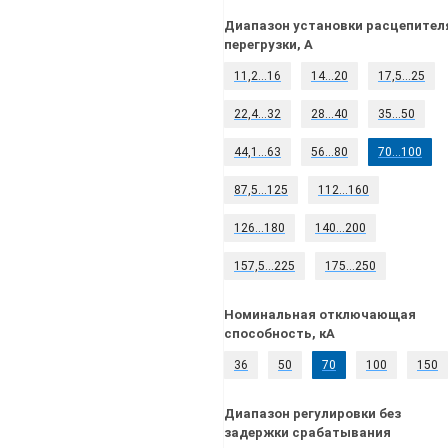
Диапазон установки расцепител
перегрузки, А
11,2…16
14…20
17,5…25
22,4…32
28…40
35…50
44,1…63
56…80
70…100
87,5…125
112…160
126…180
140…200
157,5…225
175…250
Номинальная отключающая
способность, кА
36
50
70
100
150
Диапазон регулировки без
задержки срабатывания