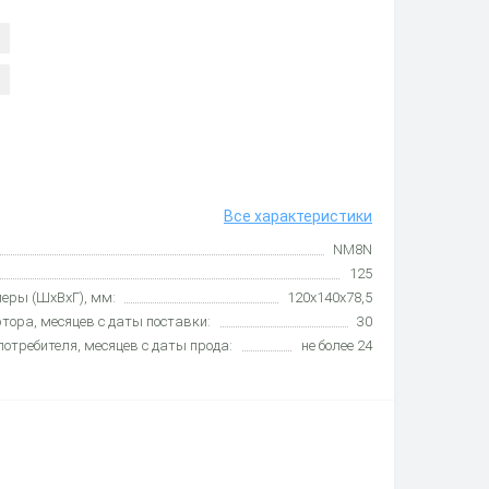
Все характеристики
NM8N
125
еры (ШхВхГ), мм:
120x140x78,5
тора, месяцев с даты поставки:
30
потребителя, месяцев с даты прода:
не более 24