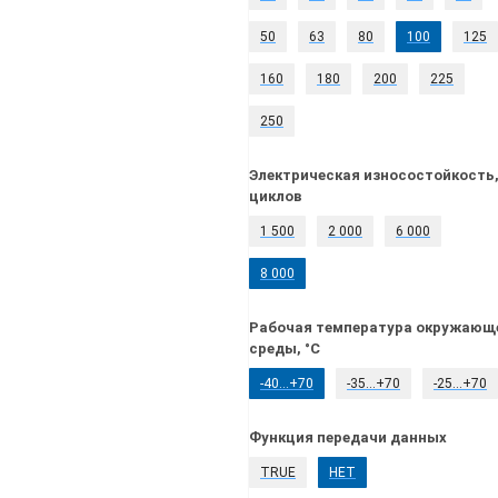
50
63
80
100
125
160
180
200
225
250
Электрическая износостойкость
циклов
1 500
2 000
6 000
8 000
Рабочая температура окружающ
среды, °C
-40…+70
-35…+70
-25…+70
Функция передачи данных
TRUE
НЕТ