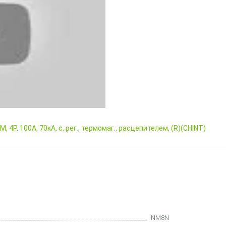
TM
,
4P
,
100А
,
70кА
,
с
,
рег.
,
термомаг.
,
расцепителем
,
(R)(CHINT)
NM8N