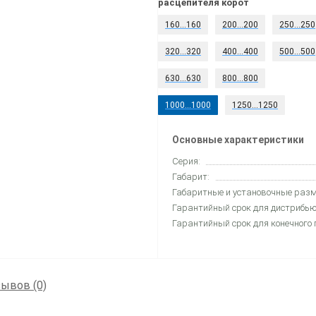
расцепителя корот
160...160
200...200
250...250
320...320
400...400
500...500
630...630
800...800
1000...1000
1250...1250
Основные характеристики
Серия:
Габарит:
Габаритные и установочные разм
Гарантийный срок для дистрибью
Гарантийный срок для конечного 
ывов (0)