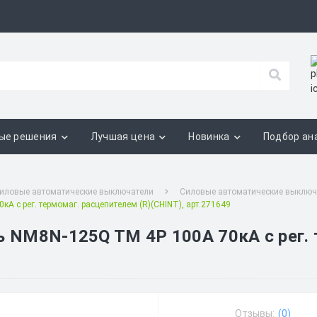
ые решения
Лучшая цена
Новинка
Подбор ан
иловые автоматические выключатели
Силовые автоматические выключ
 с рег. термомаг. расцепителем (R)(CHINT), арт.271649
NM8N-125Q TM 4P 100А 70кА с рег. т
Отзывы:
(0)