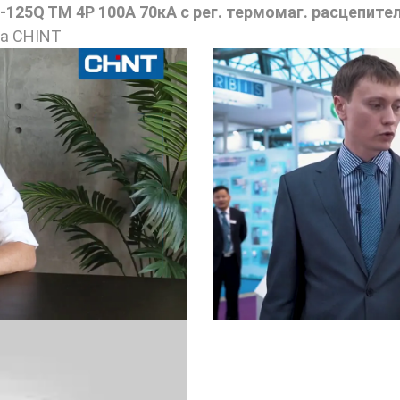
5Q TM 4P 100А 70кА с рег. термомаг. расцепител
ва CHINT