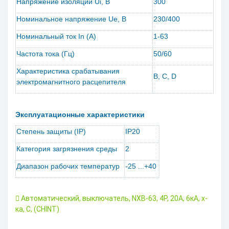
Напряжение изоляции Ui, B
300
Номинальное напряжение Ue, B
230/400
Номинальный ток In (А)
1-63
Частота тока (Гц)
50/60
Характеристика срабатывания
B, C, D
электромагнитного расцепителя
Эксплуатационные характеристики
Степень защиты (IP)
IP20
Категория загрязнения среды
2
Диапазон рабочих температур
-25 ...+40
Автоматический
,
выключатель
,
NXB-63
,
4P
,
20А
,
6кА
,
х-
ка
,
C
,
(CHINT)