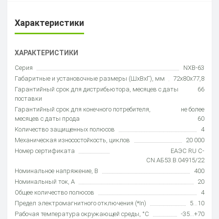
Характеристики
ХАРАКТЕРИСТИКИ
Серия
NXB-63
Габаритные и установочные размеры (ШхВхГ), мм
72х80х77,8
Гарантийный срок для дистрибьютора, месяцев с даты
66
поставки
Гарантийный срок для конечного потребителя,
не более
месяцев с даты прода
60
Количество защищенных полюсов
4
Механическая износостойкость, циклов
20 000
Номер сертификата
ЕАЭС RU С-
CN.АБ53.В.04915/22
Номинальное напряжение, В
400
Номинальный ток, А
20
Общее количество полюсов
4
Предел электромагнитного отключения (*In)
5...10
Рабочая температура окружающей среды, °C
-35…+70