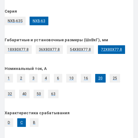
Серия
NXB-63S
NXB-63
Габаритные и установочные размеры (ШхВхГ), мм
18Х80Х77,8
36Х80Х77,8
54Х80Х77,8
72Х80Х77,8
Номинальный ток, А
1
2
3
4
6
10
16
20
25
32
40
50
63
Характеристика срабатывания
D
C
B