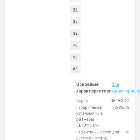
20
25
32
40
50
63
Основные
Все
характеристики
характерист
Серия:
NB1-63DC
Габаритные и
72х86х78
установочные
размеры
(ШхВхГ), мм:
Гарантийный срок для
66
дистрибьютора,