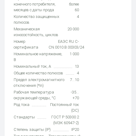
конечного потребителя,
более
месяцев с даты прода
60
Количество защищенных
4
полюсов
Механическая
20 000
износостойкость, циклов
Номер
ЕАЭС RU С-
сертификата
CN.0010.В.00303/24
Номинальное напряжение,
1 000
В
Номинальный ток, А
13
Общее количество полюсов
4
Предел электромагнитного
7...10
отключения (*In)
Рабочая температура
-35…
окружающей среды, °C
+70
Род тока
Постоянный ток
(DC)
Стандарты
ГОСТ Р 50300.2
(МЭК 60947-2)
Степень защиты (IP)
IP20