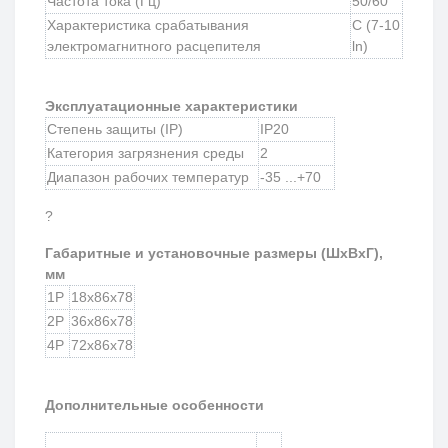
Частота тока (Гц)
50/60
Характеристика срабатывания
C (7-10
электромагнитного расцепителя
ln)
Эксплуатационные характеристики
Степень защиты (IP)
IP20
Категория загрязнения среды
2
Диапазон рабочих температур
-35 ...+70
?
Габаритные и установочные размеры (ШхВхГ),
мм
1P
18х86х78
2P
36х86х78
4P
72х86х78
Дополнительные особенности