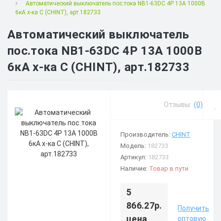
Автоматический выключатель пос.тока NB1-63DC 4P 13А 1000В
6кА х-ка C (CHINT), арт.182733
Автоматический выключатель
пос.тока NB1-63DC 4P 13А 1000В
6кА х-ка C (CHINT), арт.182733
Отзывы:
(0)
Производитель:
CHINT
Модель:
182733
Артикул:
182733
Наличие:
Товар в пути
5
866.27р.
Получить
цена
оптовую