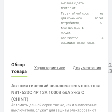
месяцев с даты
поставки:
Гарантийный срок
не
для конечного
более
потребителя,
60
месяцев с даты
прода:
Количество
4
защищенных полюсов:
Обзор
О
Характеристики
Документация
(0
товара
Автоматический выключатель пос.тока
NB1-63DC 4P 13А 1000В 6кА х-ка C
(CHINT)
Автоматы данной серии так же, как и аналогичные
выключатели, служат для защиты электросети от