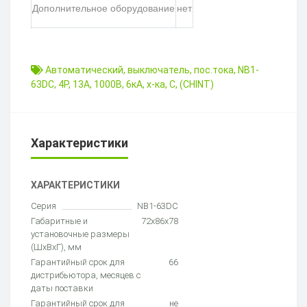
Дополнительное оборудование
нет
Автоматический
,
выключатель
,
пос.тока
,
NB1-
63DC
,
4P
,
13А
,
1000В
,
6кА
,
х-ка
,
C
,
(CHINT)
Характеристики
ХАРАКТЕРИСТИКИ
Серия
NB1-63DC
Габаритные и
72х86х78
установочные размеры
(ШхВхГ), мм
Гарантийный срок для
66
дистрибьютора, месяцев с
даты поставки
Гарантийный срок для
не