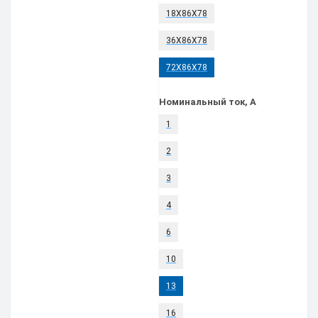
18Х86Х78
36Х86Х78
72Х86Х78
Номинальный ток, А
1
2
3
4
6
10
13
16