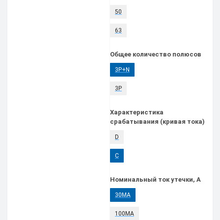
50
63
Общее количество полюсов
3P+N
3P
Характеристика
срабатывания (кривая тока)
D
C
Номинальный ток утечки, А
30МА
100МА