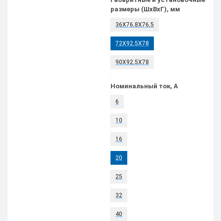
размеры (ШхВхГ), мм
36Х76,8Х76,5
72Х92,5Х78
90Х92,5Х78
Номинальный ток, А
6
10
16
20
25
32
40