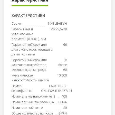
ХАРАКТЕРИСТИКИ
Серия
NXBLE-63YH
Габаритные и
72х92,5х78
установочные
размеры (ШхВхГ), мм
Гарантийный срок для
66
дистрибьютора, месяцев с
даты поставки
Гарантийный срок для
не
конечного потребителя,
более
месяцев с даты прода
60
Механическая
10 000
износостойкость, циклов
Номер
ЕАЭС RU С-
сертификата
CN.НВ26.В.04857/24
Номинальное напряжение, В
400
Номинальный ток утечки, А
30мА
Номинальный ток, А
20
Общее количество полюсов
3P+N