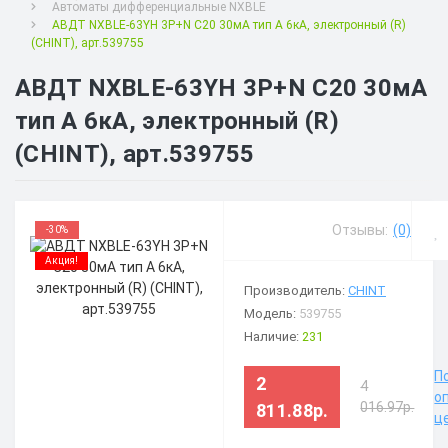
Автоматы дифференциальные NXBLE
АВДТ NXBLE-63YH 3P+N C20 30мА тип A 6кА, электронный (R)
(CHINT), арт.539755
АВДТ NXBLE-63YH 3P+N C20 30мА
тип A 6кА, электронный (R)
(CHINT), арт.539755
Отзывы:
(0)
-30%
Акция!
Производитель:
CHINT
Модель:
539755
Наличие:
231
П
2
4
о
016.97р.
811.88р.
ц