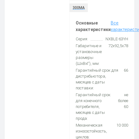
300МА
Основные
Все
характеристики
характерист
Серия:
NXBLE-63YH
Габаритные и
72х92,5х78
установочные
размеры
(ШхВхГ), мм:
Гарантийный срок для
66
дистрибьютора,
месяцев с даты
поставки:
Гарантийный срок
не
для конечного
более
потребителя,
60
месяцев с даты
прода:
Механическая
10 000
износостойкость,
циклов: