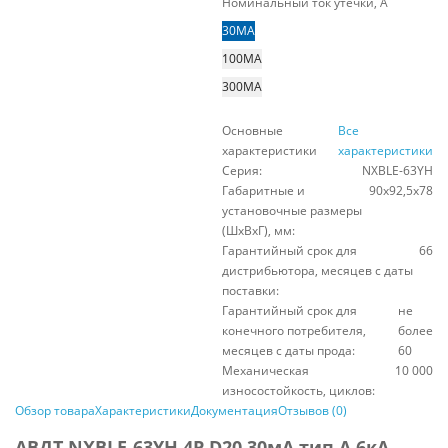
Номинальный ток утечки, А
30МА
100МА
300МА
Основные
Все
характеристики
характеристики
Серия:
NXBLE-63YH
Габаритные и
90х92,5х78
установочные размеры
(ШхВхГ), мм:
Гарантийный срок для
66
дистрибьютора, месяцев с даты
поставки:
Гарантийный срок для
не
конечного потребителя,
более
месяцев с даты прода:
60
Механическая
10 000
износостойкость, циклов:
Обзор товара
Характеристики
Документация
Отзывов (0)
АВДТ NXBLE-63YH 4P D20 30мА тип A 6кА,