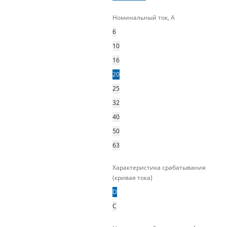
Номинальный ток, А
6
10
16
20
25
32
40
50
63
Характеристика срабатывания
(кривая тока)
D
C