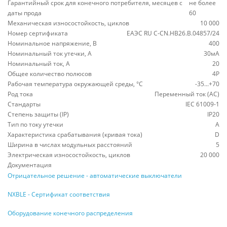
Гарантийный срок для конечного потребителя, месяцев с
не более
даты прода
60
Механическая износостойкость, циклов
10 000
Номер сертификата
ЕАЭС RU С-CN.НВ26.В.04857/24
Номинальное напряжение, В
400
Номинальный ток утечки, А
30мА
Номинальный ток, А
20
Общее количество полюсов
4P
Рабочая температура окружающей среды, °C
-35...+70
Род тока
Переменный ток (AC)
Стандарты
IEC 61009-1
Степень защиты (IP)
IP20
Тип по току утечки
A
Характеристика срабатывания (кривая тока)
D
Ширина в числах модульных расстояний
5
Электрическая износостойкость, циклов
20 000
Документация
Отрицательное решение - автоматические выключатели
NXBLE - Сертификат соответствия
Оборудование конечного распределения