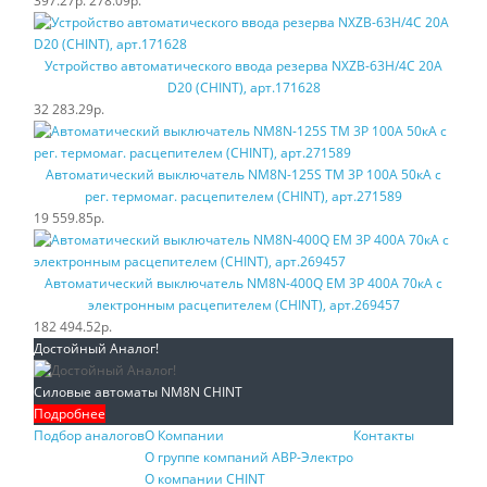
397.27р.
278.09р.
Устройство автоматического ввода резерва NXZB-63H/4C 20A
D20 (CHINT), арт.171628
32 283.29р.
Автоматический выключатель NM8N-125S TM 3P 100А 50кА с
рег. термомаг. расцепителем (CHINT), арт.271589
19 559.85р.
Автоматический выключатель NM8N-400Q EM 3P 400А 70кА с
электронным расцепителем (CHINT), арт.269457
182 494.52р.
Достойный Аналог!
Силовые автоматы NM8N CHINT
Подробнее
Подбор аналогов
О Компании
Контакты
О группе компаний АВР-Электро
О компании CHINT