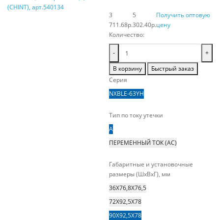
3
5
Получить оптовую
711.68р.
302.40р.
цену
Количество:
-
+
В корзину
Быстрый заказ
Серия
NXBLE-63YH
Тип по току утечки
A
ПЕРЕМЕННЫЙ ТОК (AC)
Габаритные и установочные
размеры (ШхВхГ), мм
36Х76,8Х76,5
72Х92,5Х78
90Х92,5Х78