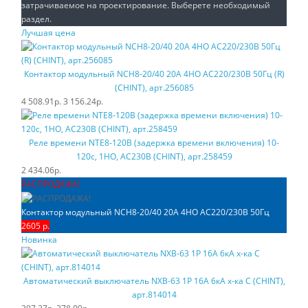
затрачиваемое на проектирование. Выберете необходимый
раздел.
Лучшая цена
Контактор модульный NCH8-20/40 20A 4НО AC220/230В 50Гц (R)
(CHINT), арт.256085
4 508.91р.
3 156.24р.
Реле времени NTE8-120B (задержка времени включения) 10-
120с, 1НО, AC230B (CHINT), арт.258459
2 434.06р.
РАСПРОДАЖА!
Контактор модульный NCH8-20/40 20A 4НО AC220/230В 50Гц
2605 р.
Новинка
Автоматический выключатель NXB-63 1P 16A 6кА х-ка C (CHINT),
арт.814014