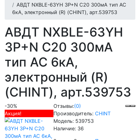
АВДТ NXBLE-63YH 3P+N C20 300мА тип AC
6кА, электронный (R) (CHINT), арт.539753
АВДТ NXBLE-63YH
3P+N C20 300мА
тип AC 6кА,
электронный (R)
(CHINT), арт.539753
-30%
Отзывы:
(0)
Акция!
Производитель:
CHINT
Модель:
539753
Наличие:
36