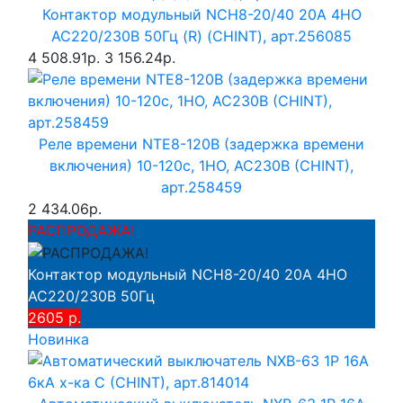
Контактор модульный NCH8-20/40 20A 4НО
AC220/230В 50Гц (R) (CHINT), арт.256085
4 508.91р.
3 156.24р.
Реле времени NTE8-120B (задержка времени
включения) 10-120с, 1НО, AC230B (CHINT),
арт.258459
2 434.06р.
РАСПРОДАЖА!
Контактор модульный NCH8-20/40 20A 4НО
AC220/230В 50Гц
2605 р.
Новинка