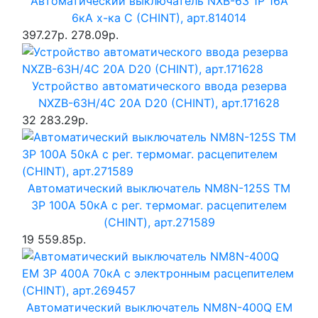
Автоматический выключатель NXB-63 1P 16A
6кА х-ка C (CHINT), арт.814014
397.27р.
278.09р.
Устройство автоматического ввода резерва
NXZB-63H/4C 20A D20 (CHINT), арт.171628
32 283.29р.
Автоматический выключатель NM8N-125S TM
3P 100А 50кА с рег. термомаг. расцепителем
(CHINT), арт.271589
19 559.85р.
Автоматический выключатель NM8N-400Q EM