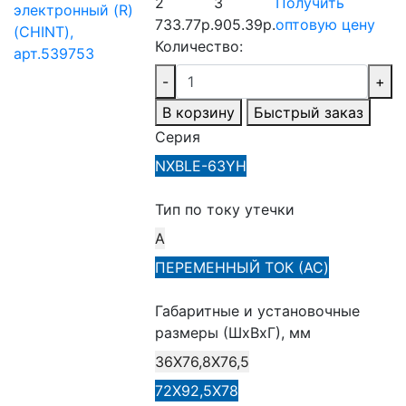
2
3
Получить
733.77р.
905.39р.
оптовую цену
Количество:
-
+
В корзину
Быстрый заказ
Серия
NXBLE-63YH
Тип по току утечки
A
ПЕРЕМЕННЫЙ ТОК (AC)
Габаритные и установочные
размеры (ШхВхГ), мм
36Х76,8Х76,5
72Х92,5Х78