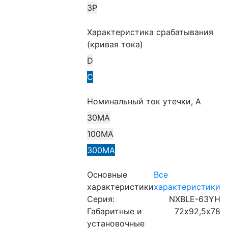
3P
Характеристика срабатывания
(кривая тока)
D
C
Номинальный ток утечки, А
30МА
100МА
300МА
Основные
Все
характеристики
характеристики
Серия:
NXBLE-63YH
Габаритные и
72х92,5х78
установочные