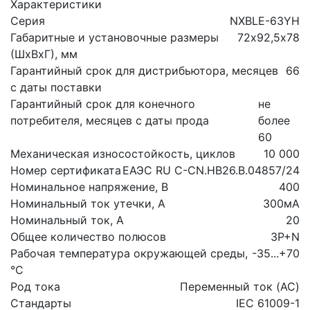
Характеристики
Серия
NXBLE-63YH
Габаритные и установочные размеры
72х92,5х78
(ШхВхГ), мм
Гарантийный срок для дистрибьютора, месяцев
66
с даты поставки
Гарантийный срок для конечного
не
потребителя, месяцев с даты прода
более
60
Механическая износостойкость, циклов
10 000
Номер сертификата
ЕАЭС RU С-CN.НВ26.В.04857/24
Номинальное напряжение, В
400
Номинальный ток утечки, А
300мА
Номинальный ток, А
20
Общее количество полюсов
3P+N
Рабочая температура окружающей среды,
-35...+70
°C
Род тока
Переменный ток (AC)
Стандарты
IEC 61009-1