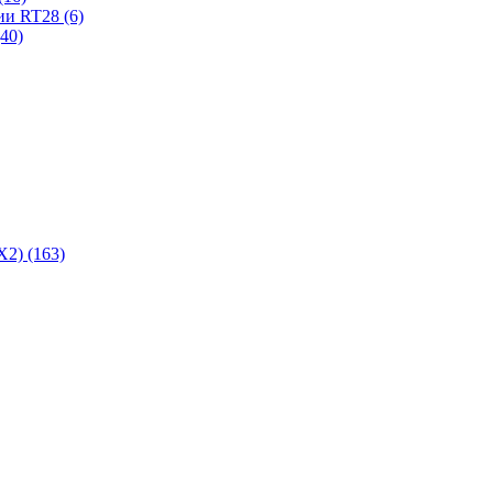
ии RT28 (6)
40)
2) (163)