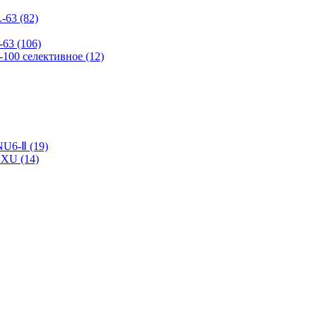
-63 (82)
63 (106)
100 селективное (12)
U6-Ⅱ (19)
XU (14)