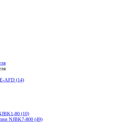
еля
еля
LE-AFD (14)
NJBK1-80 (10)
ерии NJBK7-800 (49)