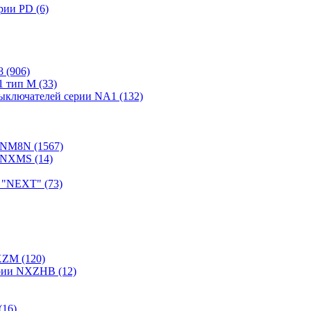
ии PD (6)
 (906)
 тип М (33)
ыключателей серии NA1 (132)
 NM8N (1567)
 NXMS (14)
"NEXT" (73)
XZM (120)
ерии NXZHB (12)
(16)