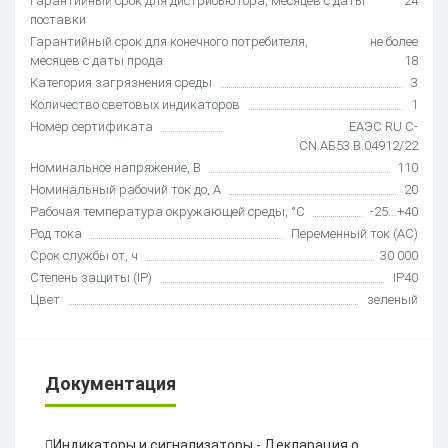
Гарантийный срок для дистрибьютора, месяцев с даты
24
поставки
Гарантийный срок для конечного потребителя,
не более
месяцев с даты прода
18
Категория загрязнения среды
3
Количество световых индикаторов
1
Номер сертификата
ЕАЭС RU С-
CN.АБ53.В.04912/22
Номинальное напряжение, В
110
Номинальный рабочий ток до, А
20
Рабочая температура окружающей среды, °C
-25…+40
Род тока
Переменный ток (AC)
Срок службы от, ч
30 000
Степень защиты (IP)
IP40
Цвет
зеленый
Документация
Индикаторы и сигнализаторы - Декларация о