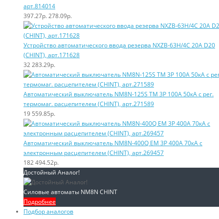
арт.814014
397.27р.
278.09р.
Устройство автоматического ввода резерва NXZB-63H/4C 20A D20
(CHINT), арт.171628
32 283.29р.
Автоматический выключатель NM8N-125S TM 3P 100А 50кА с рег.
термомаг. расцепителем (CHINT), арт.271589
19 559.85р.
Автоматический выключатель NM8N-400Q EM 3P 400А 70кА с
электронным расцепителем (CHINT), арт.269457
182 494.52р.
Достойный Аналог!
Силовые автоматы NM8N CHINT
Подробнее
Подбор аналогов