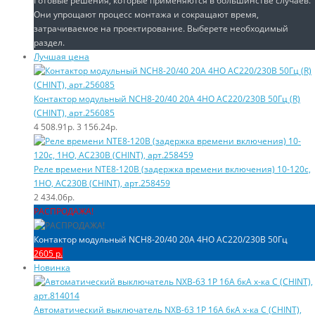
Готовые решения, которые применяются в большинстве случаев.
Они упрощают процесс монтажа и сокращают время,
затрачиваемое на проектирование. Выберете необходимый
раздел.
Лучшая цена
Контактор модульный NCH8-20/40 20A 4НО AC220/230В 50Гц (R)
(CHINT), арт.256085
4 508.91р.
3 156.24р.
Реле времени NTE8-120B (задержка времени включения) 10-120с,
1НО, AC230B (CHINT), арт.258459
2 434.06р.
РАСПРОДАЖА!
Контактор модульный NCH8-20/40 20A 4НО AC220/230В 50Гц
2605 р.
Новинка
Автоматический выключатель NXB-63 1P 16A 6кА х-ка C (CHINT),