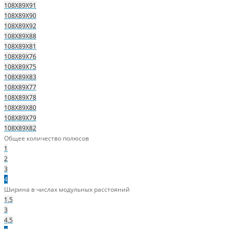
108Х89Х91
108Х89Х90
108Х89Х92
108Х89Х88
108Х89Х81
108Х89Х76
108Х89Х75
108Х89Х83
108Х89Х77
108Х89Х78
108Х89Х80
108Х89Х79
108Х89Х82
Общее количество полюсов
1
2
3
4
Ширина в числах модульных расстояний
1,5
3
4,5