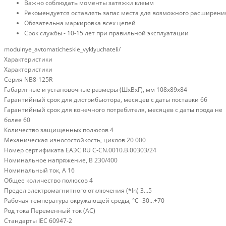
Важно соблюдать моменты затяжки клемм
Рекомендуется оставлять запас места для возможного расширени
Обязательна маркировка всех цепей
Срок службы - 10-15 лет при правильной эксплуатации
modulnye_avtomaticheskie_vyklyuchateli/
Характеристики
Характеристики
Серия
NB8-125R
Габаритные и установочные размеры (ШхВхГ), мм
108х89х84
Гарантийный срок для дистрибьютора, месяцев с даты поставки
66
Гарантийный срок для конечного потребителя, месяцев с даты прода
не
более 60
Количество защищенных полюсов
4
Механическая износостойкость, циклов
20 000
Номер сертификата
ЕАЭС RU С-CN.0010.В.00303/24
Номинальное напряжение, В
230/400
Номинальный ток, А
16
Общее количество полюсов
4
Предел электромагнитного отключения (*In)
3...5
Рабочая температура окружающей среды, °C
-30...+70
Род тока
Переменный ток (AC)
Стандарты
IEC 60947-2