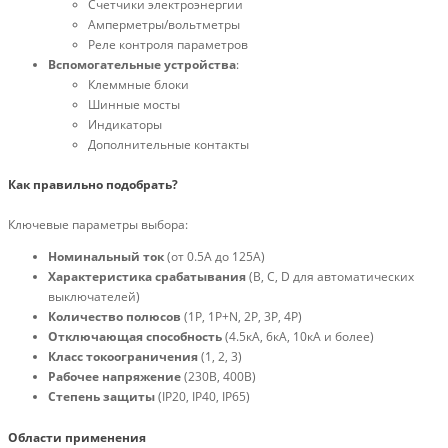
Счетчики электроэнергии
Амперметры/вольтметры
Реле контроля параметров
Вспомогательные устройства
:
Клеммные блоки
Шинные мосты
Индикаторы
Дополнительные контакты
Как правильно подобрать?
Ключевые параметры выбора:
Номинальный ток
(от 0.5А до 125А)
Характеристика срабатывания
(B, C, D для автоматических
выключателей)
Количество полюсов
(1P, 1P+N, 2P, 3P, 4P)
Отключающая способность
(4.5кА, 6кА, 10кА и более)
Класс токоограничения
(1, 2, 3)
Рабочее напряжение
(230В, 400В)
Степень защиты
(IP20, IP40, IP65)
Области применения