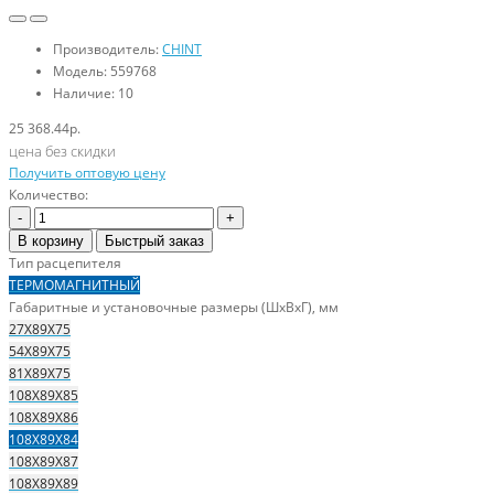
Производитель:
CHINT
Модель:
559768
Наличие:
10
25 368.44р.
цена без скидки
Получить оптовую цену
Количество:
-
+
В корзину
Быстрый заказ
Тип расцепителя
ТЕРМОМАГНИТНЫЙ
Габаритные и установочные размеры (ШхВхГ), мм
27Х89Х75
54Х89Х75
81Х89Х75
108Х89Х85
108Х89Х86
108Х89Х84
108Х89Х87
108Х89Х89