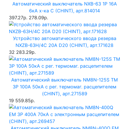
Автоматический выключатель NXB-63 1P 16A
6кА х-ка C (CHINT), арт.814014
397.27р.
278.09р.
Устройство автоматического ввода резерва
NXZB-63H/4C 20A D20 (CHINT), арт.171628
32 283.29р.
Автоматический выключатель NM8N-125S TM
3P 100А 50кА с рег. термомаг. расцепителем
(CHINT), арт.271589
19 559.85р.
Автоматический выключатель NM8N-400Q EM