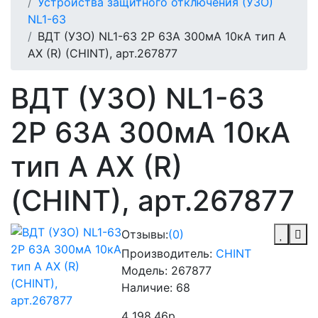
Устройства защитного отключения (УЗО)
NL1-63
ВДТ (УЗО) NL1-63 2P 63А 300мА 10кА тип A
AX (R) (CHINT), арт.267877
ВДТ (УЗО) NL1-63
2P 63А 300мА 10кА
тип A AX (R)
(CHINT), арт.267877
Отзывы:
(0)
Производитель:
CHINT
Модель:
267877
Наличие:
68
4 198.46р.