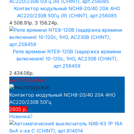
Контактор модульный NCH8-20/40 20A 4НО
AC220/230В 50Гц (R) (CHINT), арт.256085
4 508.91р.
3 156.24р.
Реле времени NTE8-120B (задержка времени
включения) 10-120с, 1НО, AC230B (CHINT),
арт.258459
2 434.06р.
РАСПРОДАЖА!
Контактор модульный NCH8-20/40 20A 4НО
AC220/230В 50Гц
2605 р.
Новинка