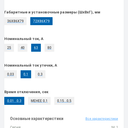
Габаритные и установочные размеры (ШхВхГ), мм
36Х86Х79
72Х86Х79
Номинальный ток, А
25
40
63
80
Номинальный ток утечки, А
0,03
0,1
0,3
Время отключения, сек
0,01…0,3
МЕНЕЕ 0,1
0,15...0,5
Основные характеристики
Все характеристики
Серия:
NL1