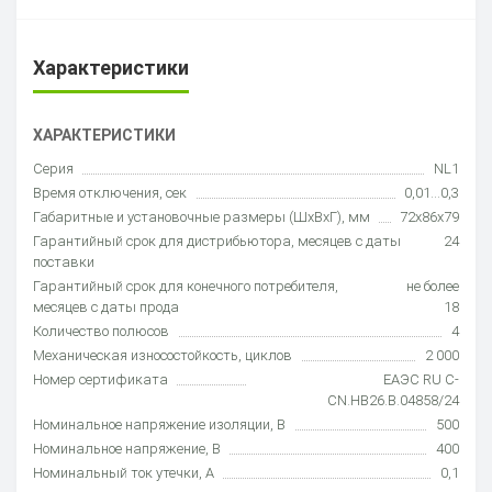
Характеристики
ХАРАКТЕРИСТИКИ
Серия
NL1
Время отключения, сек
0,01…0,3
Габаритные и установочные размеры (ШхВхГ), мм
72х86х79
Гарантийный срок для дистрибьютора, месяцев с даты
24
поставки
Гарантийный срок для конечного потребителя,
не более
месяцев с даты прода
18
Количество полюсов
4
Механическая износостойкость, циклов
2 000
Номер сертификата
ЕАЭС RU С-
CN.НВ26.В.04858/24
Номинальное напряжение изоляции, В
500
Номинальное напряжение, В
400
Номинальный ток утечки, А
0,1