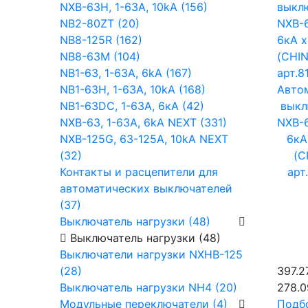
NXB-63H, 1-63A, 10kA (156)
NB2-80ZT (20)
NB8-125R (162)
NB8-63М (104)
NB1-63, 1-63А, 6kA (167)
NB1-63H, 1-63А, 10kA (168)
Авто
NB1-63DC, 1-63А, 6кА (42)
выкл
NXB-63, 1-63А, 6kA NEXT (331)
NXB-6
NXB-125G, 63-125А, 10kA NEXT
6кА
(32)
(C
Контакты и расцепители для
арт
автоматических выключателей
(37)
Выключатель нагрузки (48)
Выключатель нагрузки (48)
Выключатели нагрузки NXHB-125
(28)
397.2
Выключатель нагрузки NH4 (20)
278.0
Модульные переключатели (4)
Подб