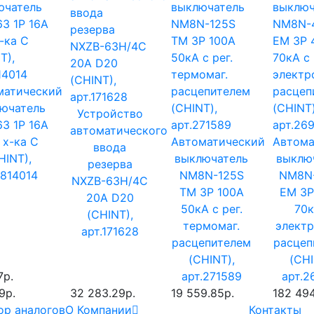
матический
ючатель
Устройство
3 1P 16A
автоматического
 х-ка C
Автоматический
Автома
ввода
HINT),
выключатель
выклю
резерва
.814014
NM8N-125S
NM8N
NXZB-63H/4C
TM 3P 100А
EM 3P
20A D20
50кА с рег.
70к
(CHINT),
термомаг.
элект
арт.171628
расцепителем
расцеп
(CHINT),
(CHI
7р.
арт.271589
арт.2
9р.
32 283.29р.
19 559.85р.
182 494
ор аналогов
О Компании
Контакты