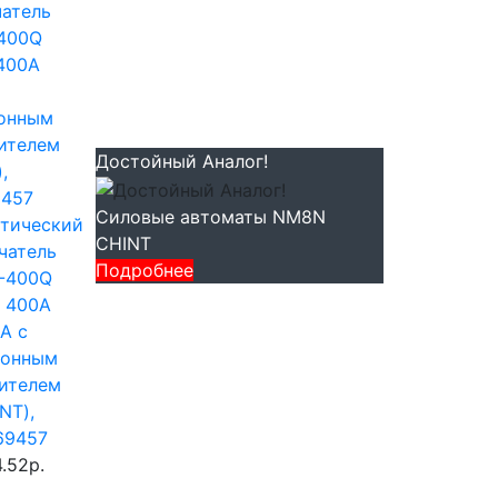
Достойный Аналог!
Силовые автоматы NM8N
тический
CHINT
чатель
Подробнее
-400Q
 400А
А с
ронным
ителем
NT),
69457
.52р.