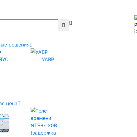
вые решения
ЯУО
УАВР
ая цена