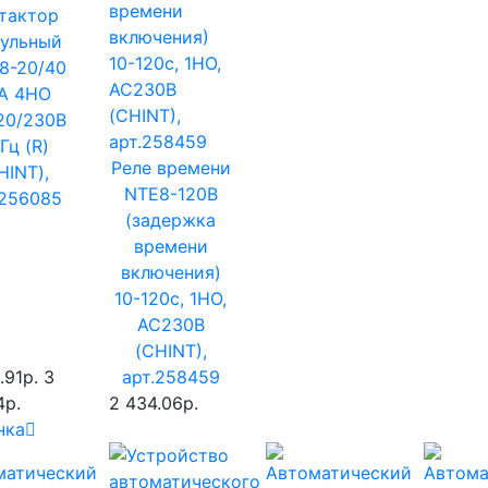
тактор
ульный
8-20/40
A 4НО
20/230В
Гц (R)
Реле времени
HINT),
NTE8-120B
.256085
(задержка
времени
включения)
10-120с, 1НО,
AC230B
(CHINT),
.91р.
3
арт.258459
4р.
2 434.06р.
нка