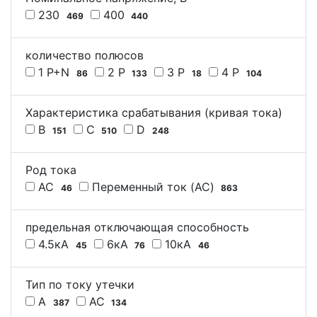
230
400
469
440
количество полюсов
1 P+N
2 P
3 P
4 P
86
133
18
104
Характеристика срабатывания (кривая тока)
B
C
D
151
510
248
Род тока
AC
Переменный ток (AC)
46
863
предельная отключающая способность
4.5кА
6кА
10кА
45
76
46
Тип по току утечки
A
AC
387
134