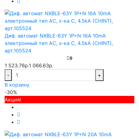
Диф. автомат NXBLE-63Y 1P+N 16А 10mA
электронный тип AС, х-ка С, 4.5kA (CHINT),
арт.105524
0
1 523.76р.
1 066.63р.
-
+
В корзину
-30%
Акция!