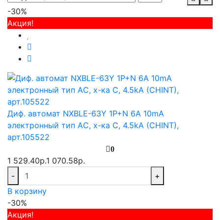
-30%
Акция!
Диф. автомат NXBLE-63Y 1P+N 6А 10mA
электронный тип AС, х-ка С, 4.5kA (CHINT),
арт.105522
0
1 529.40р.
1 070.58р.
-
+
В корзину
-30%
Акция!