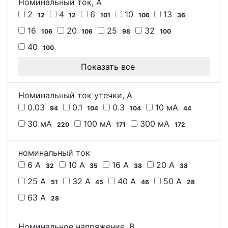
Номинальный ток, А
2
4
6
10
13
12
12
101
106
36
16
20
25
32
106
106
98
100
40
100
Показать все
Номинальный ток утечки, А
0.03
0.1
0.3
10 мА
94
104
104
44
30 мА
100 мА
300 мА
220
171
172
номинальный ток
6 А
10 А
16 А
20 А
32
35
38
38
25 А
32 А
40 А
50 А
51
45
46
28
63 А
28
Номинальное напряжение, В