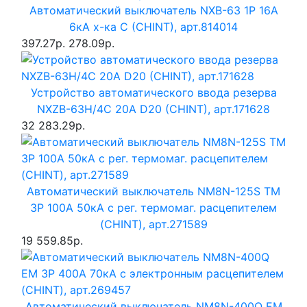
Автоматический выключатель NXB-63 1P 16A
6кА х-ка C (CHINT), арт.814014
397.27р.
278.09р.
Устройство автоматического ввода резерва
NXZB-63H/4C 20A D20 (CHINT), арт.171628
32 283.29р.
Автоматический выключатель NM8N-125S TM
3P 100А 50кА с рег. термомаг. расцепителем
(CHINT), арт.271589
19 559.85р.
Автоматический выключатель NM8N-400Q EM