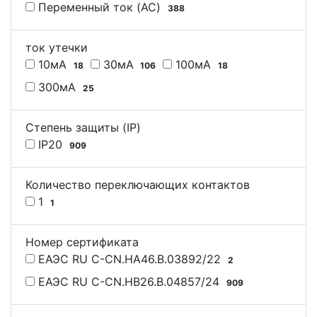
Переменный ток (AC)
388
ток утечки
10мА
30мА
100мА
18
106
18
300мА
25
Степень защиты (IP)
IP20
909
Количество переключающих контактов
1
1
Номер сертификата
ЕАЭС RU С-CN.НА46.В.03892/22
2
ЕАЭС RU С-CN.НВ26.В.04857/24
909