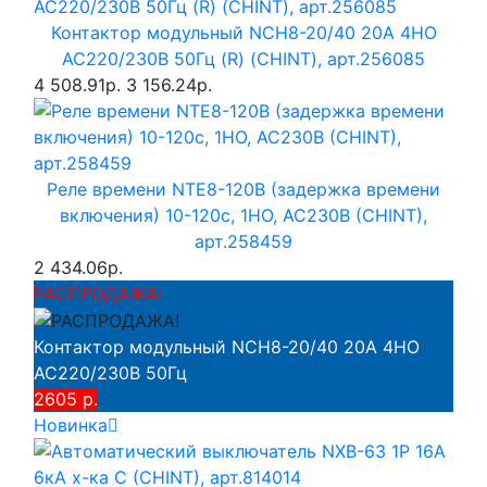
Контактор модульный NCH8-20/40 20A 4НО
AC220/230В 50Гц (R) (CHINT), арт.256085
4 508.91р.
3 156.24р.
Реле времени NTE8-120B (задержка времени
включения) 10-120с, 1НО, AC230B (CHINT),
арт.258459
2 434.06р.
РАСПРОДАЖА!
Контактор модульный NCH8-20/40 20A 4НО
AC220/230В 50Гц
2605 р.
Новинка