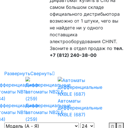
Дифавтомат купить в Спб на
самом большом складе
официального дистрибьютора
возможно от 1 штуки, чего вы
не найдете ни у одного
поставщика
электрооборудования CHINT.
Звоните в отдел продаж по
тел.
+7 (812) 240-38-00
Развернуть
Свернуть
Автоматы
фференциальные
Дифференциальные
дифференциальные
томаты NB1L
автоматы NB2LE
NXBLE (687)
84)
(259)