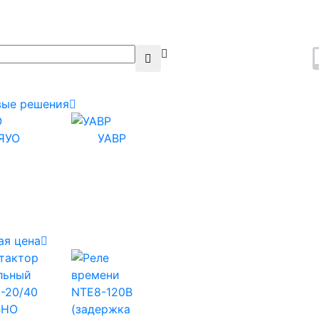
вые решения
ЯУО
УАВР
ая цена