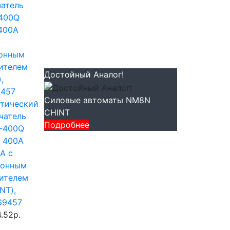
Достойный Аналог!
Силовые автоматы NM8N
тический
CHINT
чатель
Подробнее
-400Q
 400А
А с
ронным
ителем
NT),
69457
.52р.