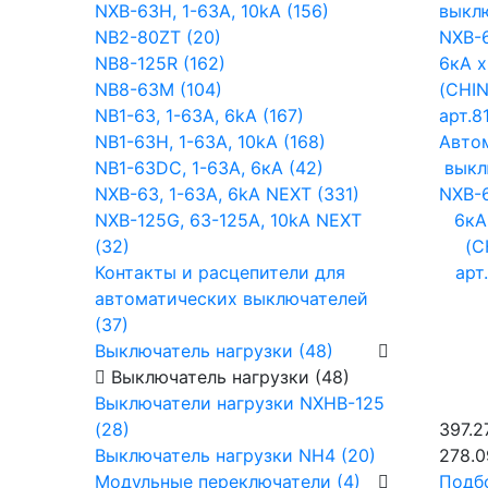
NXB-63H, 1-63A, 10kA (156)
NB2-80ZT (20)
NB8-125R (162)
NB8-63М (104)
NB1-63, 1-63А, 6kA (167)
NB1-63H, 1-63А, 10kA (168)
Авто
NB1-63DC, 1-63А, 6кА (42)
выкл
NXB-63, 1-63А, 6kA NEXT (331)
NXB-6
NXB-125G, 63-125А, 10kA NEXT
6кА
(32)
(C
Контакты и расцепители для
арт
автоматических выключателей
(37)
Выключатель нагрузки (48)
Выключатель нагрузки (48)
Выключатели нагрузки NXHB-125
(28)
397.2
Выключатель нагрузки NH4 (20)
278.0
Модульные переключатели (4)
Подб