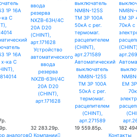
матический
ючатель
Устройство
3 1P 16A
автоматического
 х-ка C
Автоматический
Автома
ввода
HINT),
выключатель
выклю
резерва
.814014
NM8N-125S
NM8N
NXZB-63H/4C
TM 3P 100А
EM 3P
20A D20
50кА с рег.
70к
(CHINT),
термомаг.
элект
арт.171628
расцепителем
расцеп
(CHINT),
(CHI
7р.
арт.271589
арт.2
9р.
32 283.29р.
19 559.85р.
182 494
ор аналогов
О Компании
Контакты