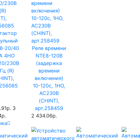
тактор
ульный
8-20/40
Реле времени
A 4НО
NTE8-120B
20/230В
(задержка
Гц (R)
времени
HINT),
включения)
.256085
10-120с, 1НО,
AC230B
(CHINT),
.91р.
3
арт.258459
4р.
2 434.06р.
нка