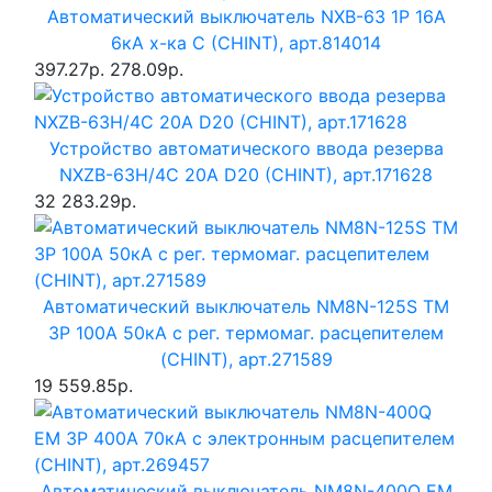
Автоматический выключатель NXB-63 1P 16A
6кА х-ка C (CHINT), арт.814014
397.27р.
278.09р.
Устройство автоматического ввода резерва
NXZB-63H/4C 20A D20 (CHINT), арт.171628
32 283.29р.
Автоматический выключатель NM8N-125S TM
3P 100А 50кА с рег. термомаг. расцепителем
(CHINT), арт.271589
19 559.85р.
Автоматический выключатель NM8N-400Q EM