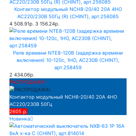
Контактор модульный NCH8-20/40 20A 4НО
AC220/230В 50Гц (R) (CHINT), арт.256085
4 508.91р.
3 156.24р.
Реле времени NTE8-120B (задержка времени
включения) 10-120с, 1НО, AC230B (CHINT),
арт.258459
2 434.06р.
РАСПРОДАЖА!
Контактор модульный NCH8-20/40 20A 4НО
AC220/230В 50Гц
2605 р.
Новинка