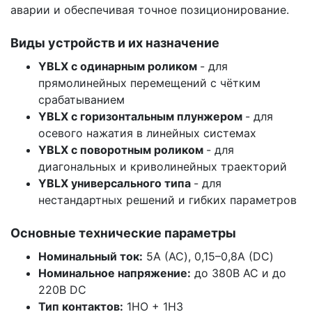
аварии и обеспечивая точное позиционирование.
Виды устройств и их назначение
YBLX с одинарным роликом
- для
прямолинейных перемещений с чётким
срабатыванием
YBLX с горизонтальным плунжером
- для
осевого нажатия в линейных системах
YBLX с поворотным роликом
- для
диагональных и криволинейных траекторий
YBLX универсального типа
- для
нестандартных решений и гибких параметров
Основные технические параметры
Номинальный ток:
5А (AC), 0,15–0,8А (DC)
Номинальное напряжение:
до 380В AC и до
220В DC
Тип контактов:
1НО + 1НЗ