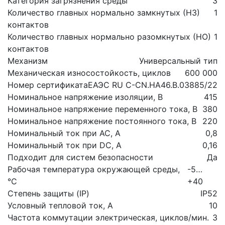
Категория загрязнения среды
3
Количество главных нормально замкнутых (НЗ)
1
контактов
Количество главных нормально разомкнутых (НО)
1
контактов
Механизм
Универсальный тип
Механическая износостойкость, циклов
600 000
Номер сертификата
ЕАЭС RU С-CN.НА46.В.03885/22
Номинальное напряжение изоляции, В
415
Номинальное напряжение переменного тока, В
380
Номинальное напряжение постоянного тока, В
220
Номинальный ток при AC, А
0,8
Номинальный ток при DC, А
0,16
Подходит для систем безопасности
Да
Рабочая температура окружающей среды,
-5…
°C
+40
Степень защиты (IP)
IP52
Условный тепловой ток, А
10
Частота коммутации электрическая, циклов/мин.
3