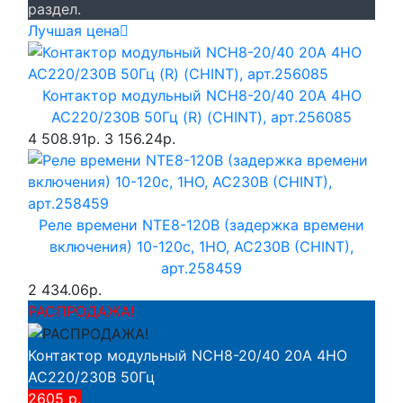
раздел.
Лучшая цена
Контактор модульный NCH8-20/40 20A 4НО
AC220/230В 50Гц (R) (CHINT), арт.256085
4 508.91р.
3 156.24р.
Реле времени NTE8-120B (задержка времени
включения) 10-120с, 1НО, AC230B (CHINT),
арт.258459
2 434.06р.
РАСПРОДАЖА!
Контактор модульный NCH8-20/40 20A 4НО
AC220/230В 50Гц
2605 р.