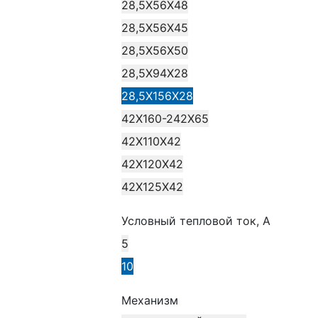
28,5X56X48
28,5X56X45
28,5X56X50
28,5X94X28
28,5X156X28
42X160-242X65
42X110X42
42X120X42
42X125X42
Условный тепловой ток, А
5
10
Механизм