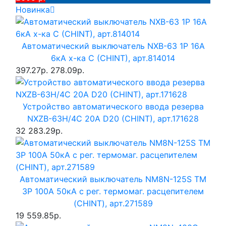
Новинка
Автоматический выключатель NXB-63 1P 16A
6кА х-ка C (CHINT), арт.814014
397.27р.
278.09р.
Устройство автоматического ввода резерва
NXZB-63H/4C 20A D20 (CHINT), арт.171628
32 283.29р.
Автоматический выключатель NM8N-125S TM
3P 100А 50кА с рег. термомаг. расцепителем
(CHINT), арт.271589
19 559.85р.