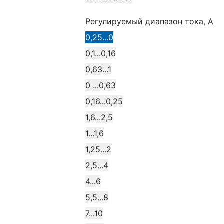
Регулируемый диапазон тока, А
0,25...0
0,1...0,16
0,63...1
0 ...0,63
0,16...0,25
1,6...2,5
1...1,6
1,25...2
2,5...4
4...6
5,5...8
7...10