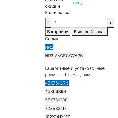
цену
скидки
Количество:
-
+
В корзину
Быстрый заказ
Серия
NR2
NR2 АКСЕССУАРЫ
Габаритные и установочные
размеры (ШхВхГ), мм
45X75X67,5
45X66X94
55X78X100
72X83X117
102X141X117