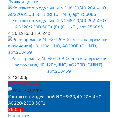
Лучшая цена
Контактор модульный NCH8-20/40 20A 4НО
AC220/230В 50Гц (R) (CHINT), арт.256085
4 508.91р.
3 156.24р.
Реле времени NTE8-120B (задержка времени
включения) 10-120с, 1НО, AC230B (CHINT),
арт.258459
2 434.06р.
РАСПРОДАЖА!
Контактор модульный NCH8-20/40 20A 4НО
AC220/230В 50Гц
2605 р.
Новинка