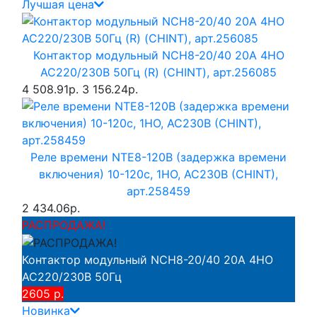
Лучшая цена
Контактор модульный NCH8-20/40 20A 4НО
AC220/230В 50Гц (R) (CHINT), арт.256085
4 508.91р.
3 156.24р.
Реле времени NTE8-120B (задержка времени
включения) 10-120с, 1НО, AC230B (CHINT),
арт.258459
2 434.06р.
РАСПРОДАЖА!
Контактор модульный NCH8-20/40 20A 4НО
AC220/230В 50Гц
2605 р.
Новинка