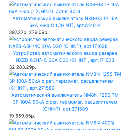
Автоматический выключатель NXB-63 1P 16A
6кА х-ка C (CHINT), арт.814014
397.27р.
278.09р.
Устройство автоматического ввода резерва
NXZB-63H/4C 20A D20 (CHINT), арт.171628
32 283.29р.
Автоматический выключатель NM8N-125S TM
3P 100А 50кА с рег. термомаг. расцепителем
(CHINT), арт.271589
19 559.85р.