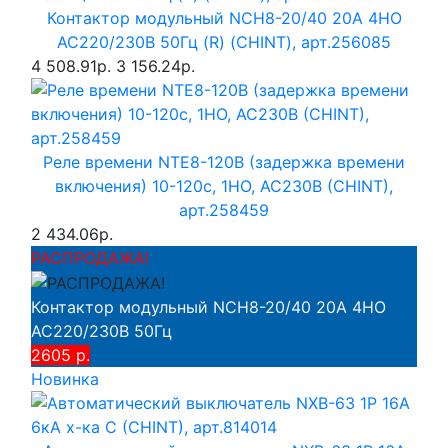
Контактор модульный NCH8-20/40 20A 4НО
AC220/230В 50Гц (R) (CHINT), арт.256085
4 508.91р.
3 156.24р.
Реле времени NTE8-120B (задержка времени
включения) 10-120с, 1НО, AC230B (CHINT),
арт.258459
2 434.06р.
РАСПРОДАЖА!
Контактор модульный NCH8-20/40 20A 4НО
AC220/230В 50Гц
2605 р.
Новинка