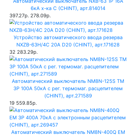
Автоматический выключатель NXB-63 1P 16A
6кА х-ка C (CHINT), арт.814014
397.27р.
278.09р.
Устройство автоматического ввода резерва
NXZB-63H/4C 20A D20 (CHINT), арт.171628
32 283.29р.
Автоматический выключатель NM8N-125S TM
3P 100А 50кА с рег. термомаг. расцепителем
(CHINT), арт.271589
19 559.85р.
Автоматический выключатель NM8N-400Q EM