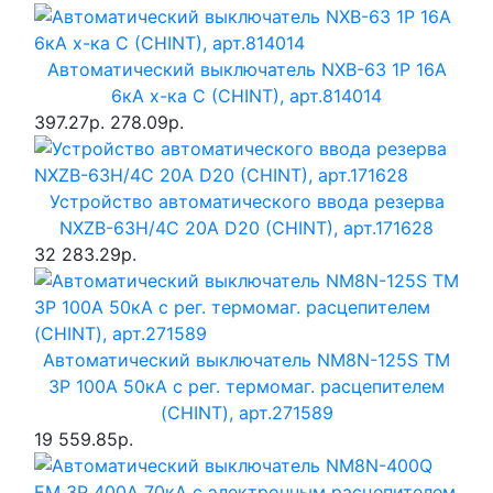
Автоматический выключатель NXB-63 1P 16A
6кА х-ка C (CHINT), арт.814014
397.27р.
278.09р.
Устройство автоматического ввода резерва
NXZB-63H/4C 20A D20 (CHINT), арт.171628
32 283.29р.
Автоматический выключатель NM8N-125S TM
3P 100А 50кА с рег. термомаг. расцепителем
(CHINT), арт.271589
19 559.85р.