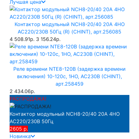
Лучшая цена
Контактор модульный NCH8-20/40 20A 4НО
AC220/230В 50Гц (R) (CHINT), арт.256085
4 508.91р.
3 156.24р.
Реле времени NTE8-120B (задержка времени
включения) 10-120с, 1НО, AC230B (CHINT),
арт.258459
2 434.06р.
РАСПРОДАЖА!
Контактор модульный NCH8-20/40 20A 4НО
AC220/230В 50Гц
2605 р.
Новинка